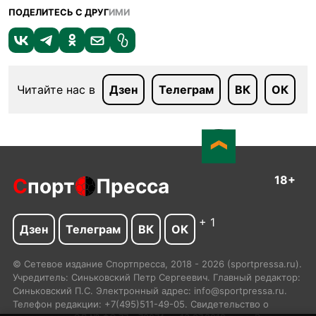
ПОДЕЛИТЕСЬ С ДРУГ
ИМИ
Читайте нас в
Дзен
Телеграм
ВК
ОК
18+
С
порт
Пресса
+ 1
Дзен
Телеграм
ВК
ОК
© Сетевое издание Спортпресса, 2018 - 2026 (sportpressa.ru).
Учредитель: Синьковский Петр Сергеевич. Главный редактор:
Синьковский П.С. Электронный адрес: info@sportpressa.ru.
Телефон редакции: +7(495)511-49-05. Свидетельство о