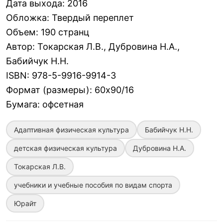
Дата выхода
:
2016
Обложка
:
Твердый переплет
Объем
:
190 странц
Автор
:
Токарская Л.В., Дубровина Н.А.,
Бабийчук Н.Н.
ISBN
:
978-5-9916-9914-3
Формат (размеры)
:
60х90/16
Бумага
:
офсетная
Адаптивная физическая культура
Бабийчук Н.Н.
детская физическая культура
Дубровина Н.А.
Токарская Л.В.
учебники и учебные пособия по видам спорта
Юрайт