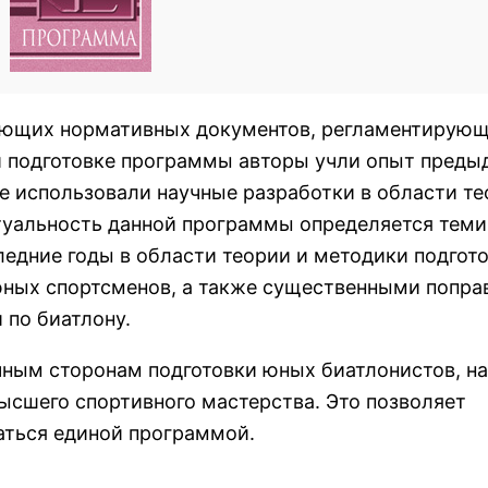
вующих нормативных документов, регламентирую
ри подготовке программы авторы учли опыт пред
 использовали научные разработки в области те
туальность данной программы определяется теми
едние годы в области теории и методики подгот
 юных спортсменов, а также существенными попр
 по биатлону.
ным сторонам подготовки юных биатлонистов, н
высшего спортивного мастерства. Это позволяет
аться единой программой.