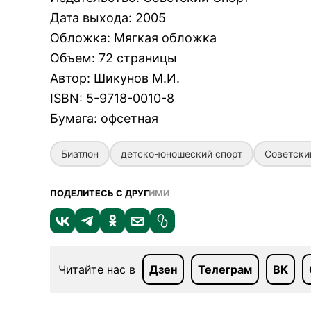
Дата выхода
:
2005
Обложка
:
Мягкая обложка
Объем
:
72 страницы
Автор
:
Шикунов М.И.
ISBN
:
5-9718-0010-8
Бумага
:
офсетная
Биатлон
детско-юношеский спорт
Советски
ПОДЕЛИТЕСЬ С ДРУГ
ИМИ
Читайте нас в
Дзен
Телеграм
ВК