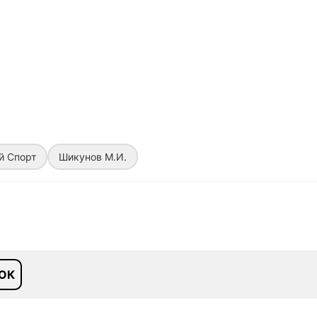
й Спорт
Шикунов М.И.
ОК