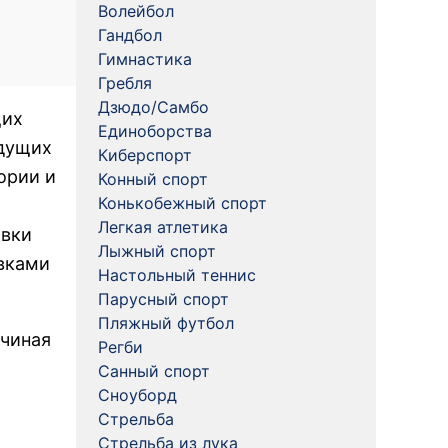
Волейбол
Гандбол
Гимнастика
Гребля
Дзюдо/Самбо
щих
Единоборства
ыдущих
Киберспорт
ории и
Конный спорт
Конькобежный спорт
Легкая атлетика
овки
Лыжный спорт
авками
Настольный теннис
Парусный спорт
Пляжный футбол
ачиная
Регби
Санный спорт
Сноуборд
Стрельба
Стрельба из лука