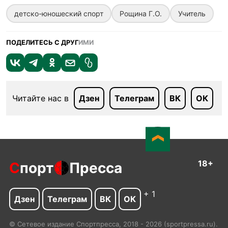
детско-юношеский спорт
Рощина Г.О.
Учитель
ПОДЕЛИТЕСЬ С ДРУГ
ИМИ
Читайте нас в
Дзен
Телеграм
ВК
ОК
18+
С
порт
Пресса
+ 1
Дзен
Телеграм
ВК
ОК
© Сетевое издание Спортпресса, 2018 - 2026 (sportpressa.ru).