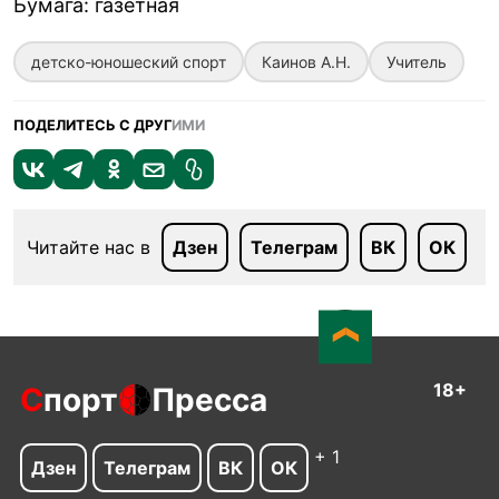
Бумага
:
газетная
детско-юношеский спорт
Каинов А.Н.
Учитель
ПОДЕЛИТЕСЬ С ДРУГ
ИМИ
Читайте нас в
Дзен
Телеграм
ВК
ОК
18+
С
порт
Пресса
+ 1
Дзен
Телеграм
ВК
ОК