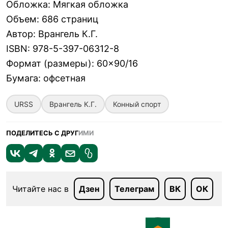
Обложка
:
Мягкая обложка
Объем
:
686 страниц
Автор
:
Врангель К.Г.
ISBN
:
978-5-397-06312-8
Формат (размеры)
:
60×90/16
Бумага
:
офсетная
URSS
Врангель К.Г.
Конный спорт
ПОДЕЛИТЕСЬ С ДРУГ
ИМИ
Читайте нас в
Дзен
Телеграм
ВК
ОК