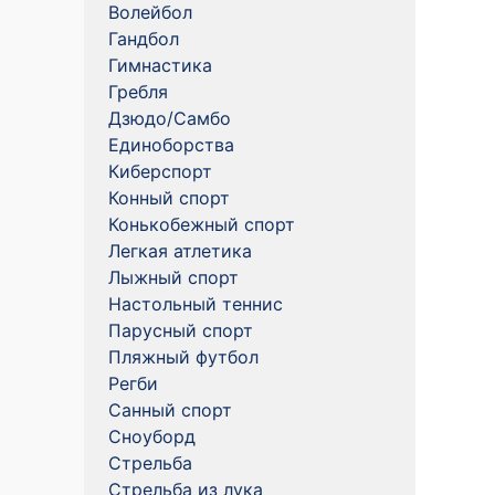
Волейбол
Гандбол
Гимнастика
Гребля
Дзюдо/Самбо
Единоборства
Киберспорт
Конный спорт
Конькобежный спорт
Легкая атлетика
Лыжный спорт
Настольный теннис
Парусный спорт
Пляжный футбол
Регби
Санный спорт
Сноуборд
Стрельба
Стрельба из лука