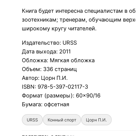
Книга будет интересна специалистам в об
зоотехникам; тренерам, обучающим верх
широкому кругу читателей.
Издательство
:
URSS
Дата выхода
:
2011
Обложка
:
Мягкая обложка
Объем
:
336 страниц
Автор
:
Цорн П.И.
ISBN
:
978-5-397-02117-3
Формат (размеры)
:
60×90/16
Бумага
:
офсетная
URSS
Конный спорт
Цорн П.И.