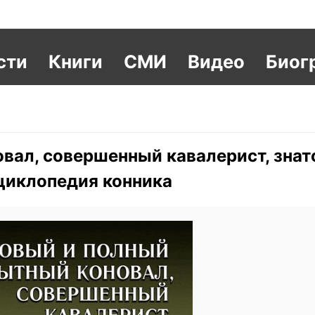
сти
Книги
СМИ
Видео
Биог
вал, совершенный кавалерист, знат
нциклопедия конника