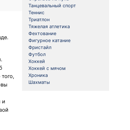
Танцевальный спорт
Теннис
Триатлон
Тяжелая атлетика
Фехтование
де.
Фигурное катание
Фристайл
Футбол
.
Хоккей
б
Хоккей с мячом
Хроника
того,
Шахматы
овы
 и
вой