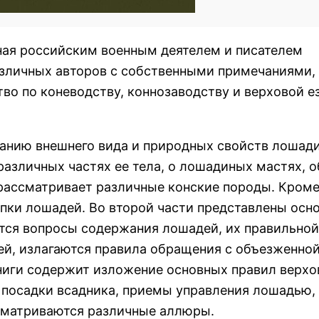
ная российским военным деятелем и писателем
азличных авторов с собственными примечаниями,
во по коневодству, коннозаводству и верховой ез
санию внешнего вида и природных свойств лошади
различных частях ее тела, о лошадиных мастях, о
рассматривает различные конские породы. Кроме 
пки лошадей. Во второй части представлены осн
ются вопросы содержания лошадей, их правильной
ей, излагаются правила обращения с объезженной
ниги содержит изложение основных правил верхо
 посадки всадника, приемы управления лошадью,
сматриваются различные аллюры.