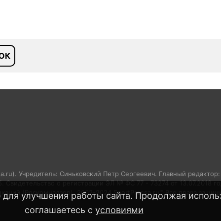
ОК
sa.ru). Учредитель: Синьковский Петр Сергеевич. Главный редактор
05. Свидетельство о регистрации ЭЛ № ФС 77 - 73274 от 13.07.2018 
аций (Роскомнадзор). 2002-2024 SportPressa.ru™ Все права защищ
 для улучшения работы сайта. Продолжая использ
соглашаетесь с
условиями