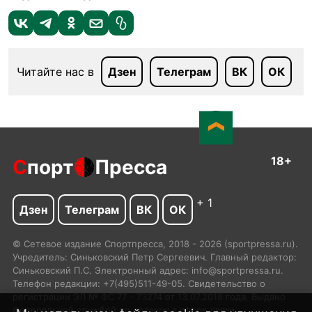
Читайте нас в
Дзен
Телеграм
ВК
ОК
18+
С
порт
Пресса
+ 1
Дзен
Телеграм
ВК
ОК
© Сетевое издание Спортпресса, 2018 - 2026 (sportpressa.ru).
Учредитель: Синьковский Петр Сергеевич. Главный редактор:
Синьковский П.С. Электронный адрес: info@sportpressa.ru.
Телефон редакции: +7(495)511-49-05. Свидетельство о
регистрации ЭЛ № ФС 77 - 73274 от 13.07.2018 года. Выдано
Федеральной службой по надзору в сфере связи,