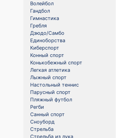
Волейбол
Гандбол
Гимнастика
Гребля
Дзюдо/Самбо
Единоборства
Киберспорт
Конный спорт
Конькобежный спорт
Легкая атлетика
Лыжный спорт
Настольный теннис
Парусный спорт
Пляжный футбол
Регби
Санный спорт
Сноуборд
Стрельба
Стрельба из лука