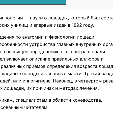
иппологии — науки о лошадях, который был сост
ких училищ и впервые издан в 1892 году.
едения по анатомии и физиологии лошади;
особенности устройства главных внутренних орг
здел посвящен определению экстерьера лошади
дел включает описание правильных аллюров и
 различных приемов определения возраста лошад
ошадиные породы и основные масти. Третий разд
дей, или иппогигиене. Наконец, в четвертом раз
х лошадей, их причинах и методах лечения.
хникам, специалистам в области коневодства,
сованным читателям.