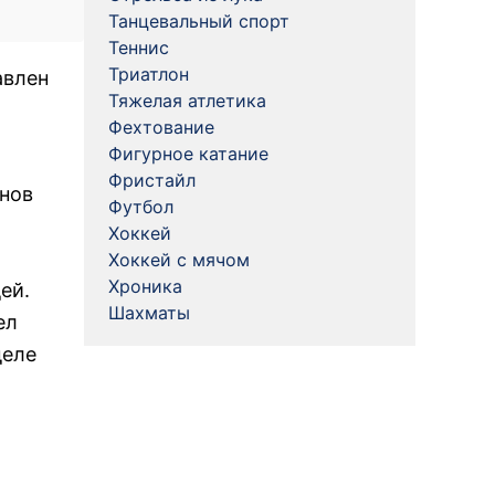
Танцевальный спорт
Теннис
Триатлон
авлен
Тяжелая атлетика
Фехтование
Фигурное катание
Фристайл
анов
Футбол
Хоккей
Хоккей с мячом
Хроника
ей.
Шахматы
ел
деле