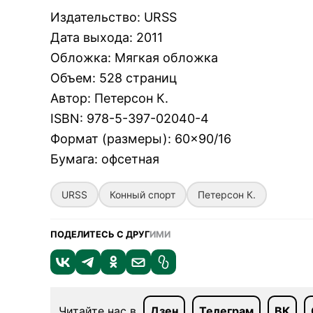
Издательство
:
URSS
Дата выхода
:
2011
Обложка
:
Мягкая обложка
Объем
:
528 страниц
Автор
:
Петерсон К.
ISBN
:
978-5-397-02040-4
Формат (размеры)
:
60×90/16
Бумага
:
офсетная
URSS
Конный спорт
Петерсон К.
ПОДЕЛИТЕСЬ С ДРУГ
ИМИ
Читайте нас в
Дзен
Телеграм
ВК