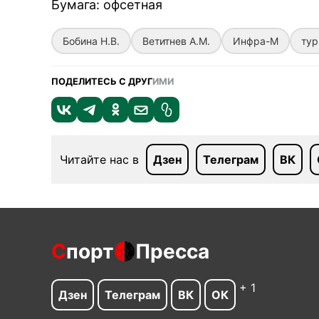
Бумага
:
офсетная
Бобина Н.В.
Ветитнев А.М.
Инфра-М
тур
ПОДЕЛИТЕСЬ С ДРУГ
ИМИ
Читайте нас в
Дзен
Телеграм
ВК
С
порт
Пресса
+ 1
Дзен
Телеграм
ВК
ОК