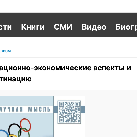
сти
Книги
СМИ
Видео
Биог
уризм
ационно-экономические аспекты и
стинацию