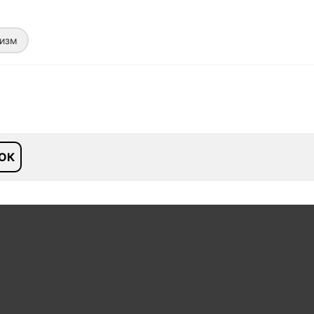
изм
ОК