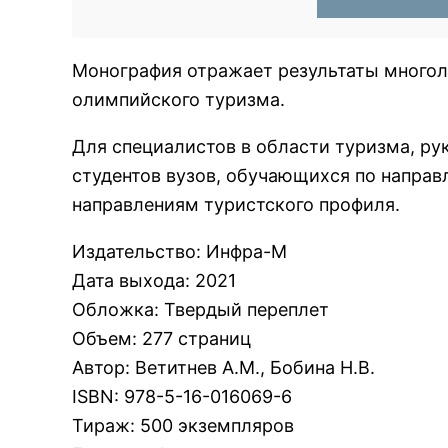
Монография отражает результаты многол
олимпийского туризма.
Для специалистов в области туризма, ру
студентов вузов, обучающихся по направ
направлениям туристского профиля.
Издательство
:
Инфра-М
Дата выхода
:
2021
Обложка
:
Твердый переплет
Объем
:
277 страниц
Автор
:
Ветитнев А.М., Бобина Н.В.
ISBN
:
978-5-16-016069-6
Тираж
:
500 экземпляров