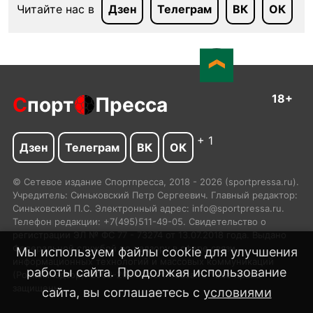
Читайте нас в
Дзен
Телеграм
ВК
ОК
18+
С
порт
Пресса
+ 1
Дзен
Телеграм
ВК
ОК
© Сетевое издание Спортпресса, 2018 - 2026 (sportpressa.ru).
Учредитель: Синьковский Петр Сергеевич. Главный редактор:
Синьковский П.С. Электронный адрес: info@sportpressa.ru.
Телефон редакции: +7(495)511-49-05. Свидетельство о
регистрации ЭЛ № ФС 77 - 73274 от 13.07.2018 года. Выдано
Федеральной службой по надзору в сфере связи,
Мы используем файлы cookie для улучшения
информационных технологий и массовых коммуникаций
работы сайта. Продолжая использование
(Роскомнадзор). 2002-2024 SportPressa.ru™ Все права
защищены.
сайта, вы соглашаетесь с
условиями