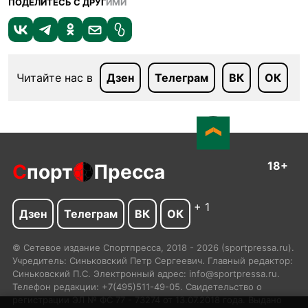
ПОДЕЛИТЕСЬ С ДРУГ
ИМИ
Читайте нас в
Дзен
Телеграм
ВК
ОК
18+
С
порт
Пресса
+ 1
Дзен
Телеграм
ВК
ОК
© Сетевое издание Спортпресса, 2018 - 2026 (sportpressa.ru).
Учредитель: Синьковский Петр Сергеевич. Главный редактор:
Синьковский П.С. Электронный адрес: info@sportpressa.ru.
Телефон редакции: +7(495)511-49-05. Свидетельство о
регистрации ЭЛ № ФС 77 - 73274 от 13.07.2018 года. Выдано