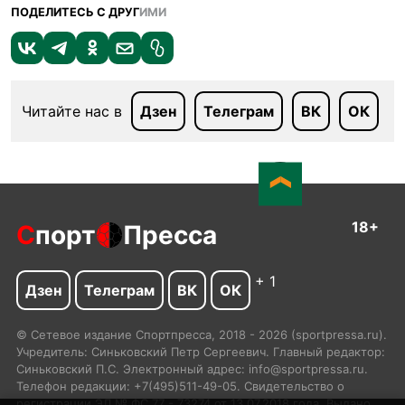
ПОДЕЛИТЕСЬ С ДРУГ
ИМИ
Читайте нас в
Дзен
Телеграм
ВК
ОК
18+
С
порт
Пресса
+ 1
Дзен
Телеграм
ВК
ОК
© Сетевое издание Спортпресса, 2018 - 2026 (sportpressa.ru).
Учредитель: Синьковский Петр Сергеевич. Главный редактор:
Синьковский П.С. Электронный адрес: info@sportpressa.ru.
Телефон редакции: +7(495)511-49-05. Свидетельство о
регистрации ЭЛ № ФС 77 - 73274 от 13.07.2018 года. Выдано