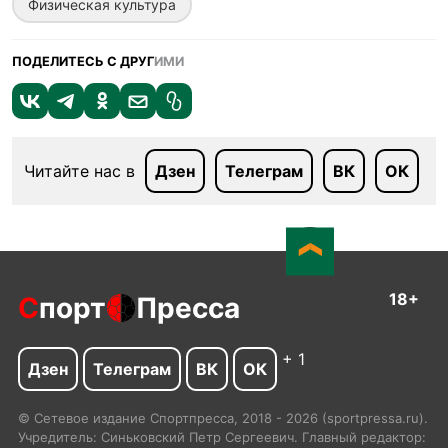
Физическая культура
ПОДЕЛИТЕСЬ С ДРУГ
ИМИ
Читайте нас в
Дзен
Телеграм
ВК
ОК
18+
С
порт
Пресса
+ 1
Дзен
Телеграм
ВК
ОК
© Сетевое издание Спортпресса, 2018 - 2026 (sportpressa.ru).
Учредитель: Синьковский Петр Сергеевич. Главный редактор: