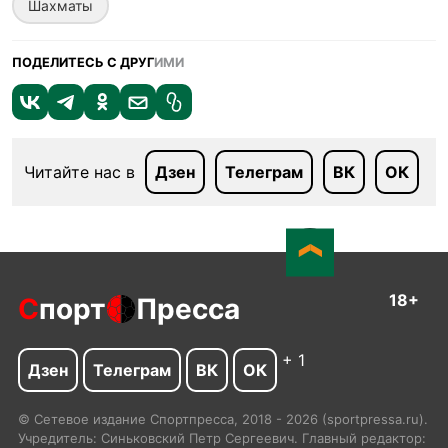
Шахматы
ПОДЕЛИТЕСЬ С ДРУГ
ИМИ
Читайте нас в
Дзен
Телеграм
ВК
ОК
18+
С
порт
Пресса
+ 1
Дзен
Телеграм
ВК
ОК
© Сетевое издание Спортпресса, 2018 - 2026 (sportpressa.ru).
Учредитель: Синьковский Петр Сергеевич. Главный редактор: