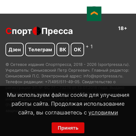
18+
С
порт
Пресса
+ 1
Дзен
Телеграм
ВК
ОК
© Сетевое издание Спортпресса, 2018 - 2026 (sportpressa.ru).
Учредитель: Синьковский Петр Сергеевич. Главный редактор:
Синьковский П.С. Электронный адрес: info@sportpressa.ru.
Телефон редакции: +7(495)511-49-05. Свидетельство о
регистрации ЭЛ № ФС 77 - 73274 от 13.07.2018 года. Выдано
Федеральной службой по надзору в сфере связи,
Мы используем файлы cookie для улучшения
информационных технологий и массовых коммуникаций
работы сайта. Продолжая использование
(Роскомнадзор). 2002-2024 SportPressa.ru™ Все права
защищены.
сайта, вы соглашаетесь с
условиями
Принять