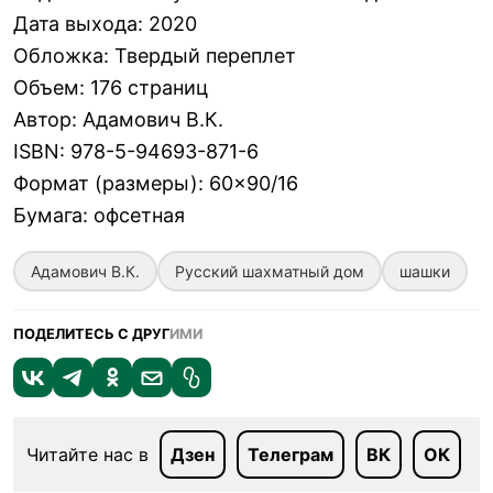
Дата выхода
:
2020
Обложка
:
Твердый переплет
Объем
:
176 страниц
Автор
:
Адамович В.К.
ISBN
:
978-5-94693-871-6
Формат (размеры)
:
60×90/16
Бумага
:
офсетная
Адамович В.К.
Русский шахматный дом
шашки
ПОДЕЛИТЕСЬ С ДРУГ
ИМИ
Читайте нас в
Дзен
Телеграм
ВК
ОК