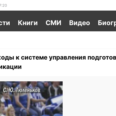
7:20
сти
Книги
СМИ
Видео
Биог
оды к системе управления подгото
икации