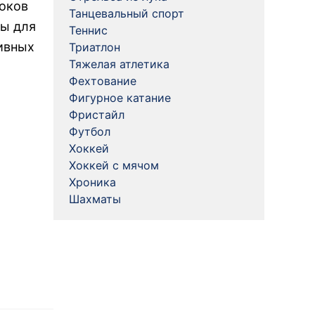
роков
Танцевальный спорт
ны для
Теннис
тивных
Триатлон
Тяжелая атлетика
Фехтование
Фигурное катание
Фристайл
Футбол
Хоккей
Хоккей с мячом
Хроника
Шахматы