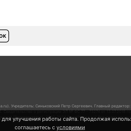
ОК
sa.ru). Учредитель: Синьковский Петр Сергеевич. Главный редактор
05. Свидетельство о регистрации ЭЛ № ФС 77 - 73274 от 13.07.2018 
аций (Роскомнадзор). 2002-2024 SportPressa.ru™ Все права защищ
 для улучшения работы сайта. Продолжая использ
соглашаетесь с
условиями