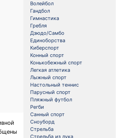
Волейбол
Гандбол
Гимнастика
Гребля
Дзюдо/Самбо
Единоборства
Киберспорт
Конный спорт
Конькобежный спорт
Легкая атлетика
Лыжный спорт
Настольный теннис
Парусный спорт
Пляжный футбол
Регби
Санный спорт
Сноуборд
ивной
Стрельба
общены
Стрельба из лука