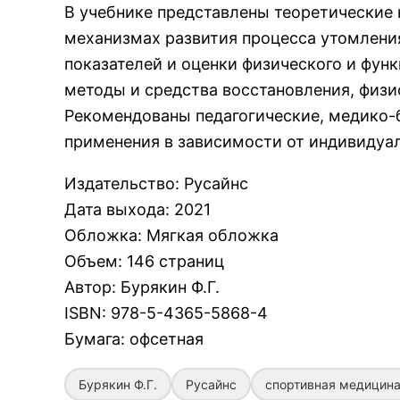
В учебнике представлены теоретические 
механизмах развития процесса утомлени
показателей и оценки физического и фу
методы и средства восстановления, физи
Рекомендованы педагогические, медико-
применения в зависимости от индивидуал
Издательство
:
Русайнс
Дата выхода
:
2021
Обложка
:
Мягкая обложка
Объем
:
146 страниц
Автор
:
Бурякин Ф.Г.
ISBN
:
978-5-4365-5868-4
Бумага
:
офсетная
Бурякин Ф.Г.
Русайнс
спортивная медицин