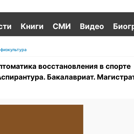
сти
Книги
СМИ
Видео
Биог
 физкультура
птоматика восстановления в спорте
спирантура. Бакалавриат. Магистра