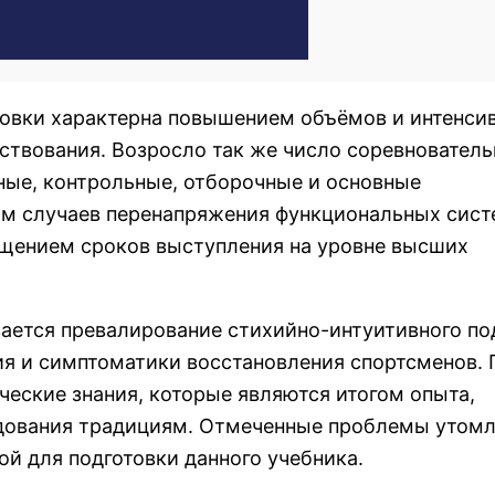
овки характерна повышением объёмов и интенси
нствования. Возросло так же число соревновател
ьные, контрольные, отборочные и основные
ом случаев перенапряжения функциональных сист
ащением сроков выступления на уровне высших
вается превалирование стихийно-интуитивного по
ия и симптоматики восстановления спортсменов. 
еские знания, которые являются итогом опыта,
едования традициям. Отмеченные проблемы утом
ой для подготовки данного учебника.