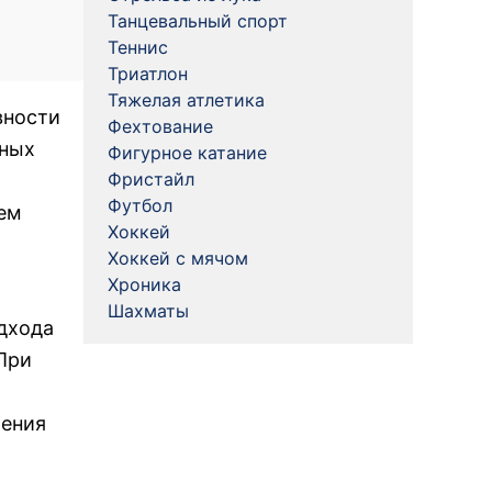
Танцевальный спорт
Теннис
Триатлон
Тяжелая атлетика
вности
Фехтование
ьных
Фигурное катание
Фристайл
Футбол
ем
Хоккей
Хоккей с мячом
Хроника
Шахматы
дхода
При
ления