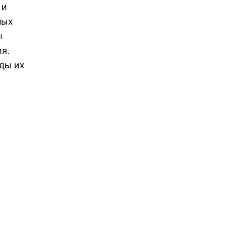
 и
ных
ы
я.
ды их