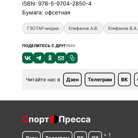
ISBN
:
978-5-9704-2850-4
Бумага
:
офсетная
ГЭОТАР-медиа
Епифанов А.В.
Епифанов В.А.
ПОДЕЛИТЕСЬ С ДРУГ
ИМИ
Читайте нас в
Дзен
Телеграм
ВК
С
порт
Пресса
+ 1