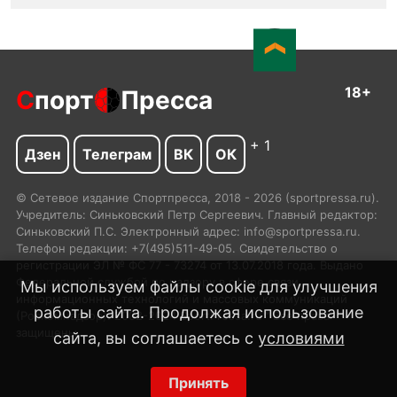
18+
С
порт
Пресса
+ 1
Дзен
Телеграм
ВК
ОК
© Сетевое издание Спортпресса, 2018 - 2026 (sportpressa.ru).
Учредитель: Синьковский Петр Сергеевич. Главный редактор:
Синьковский П.С. Электронный адрес: info@sportpressa.ru.
Телефон редакции: +7(495)511-49-05. Свидетельство о
регистрации ЭЛ № ФС 77 - 73274 от 13.07.2018 года. Выдано
Федеральной службой по надзору в сфере связи,
Мы используем файлы cookie для улучшения
информационных технологий и массовых коммуникаций
работы сайта. Продолжая использование
(Роскомнадзор). 2002-2024 SportPressa.ru™ Все права
защищены.
сайта, вы соглашаетесь с
условиями
Принять