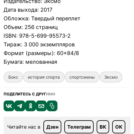
Издательство
:
Эксмо
Дата выхода
:
2017
Обложка
:
Твердый переплет
Объем
:
256 страниц
ISBN
:
978-5-699-95573-2
Тираж
:
3 000 экземпляров
Формат (размеры)
:
60×84/8
Бумага
:
мелованная
Бокс
история спорта
спортсмены
Эксмо
ПОДЕЛИТЕСЬ С ДРУГ
ИМИ
Читайте нас в
Дзен
Телеграм
ВК
ОК