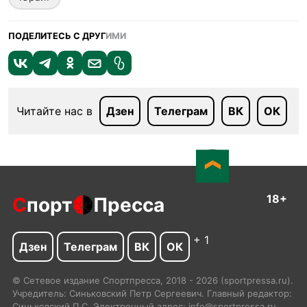
ПОДЕЛИТЕСЬ С ДРУГ
ИМИ
Читайте нас в
Дзен
Телеграм
ВК
ОК
18+
С
порт
Пресса
+ 1
Дзен
Телеграм
ВК
ОК
© Сетевое издание Спортпресса, 2018 - 2026 (sportpressa.ru).
Учредитель: Синьковский Петр Сергеевич. Главный редактор:
Синьковский П.С. Электронный адрес: info@sportpressa.ru.