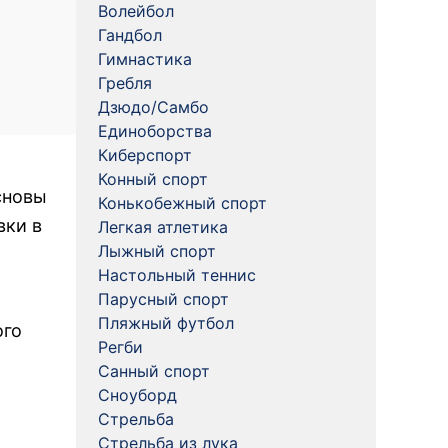
Волейбол
Гандбол
Гимнастика
Гребля
Дзюдо/Самбо
Единоборства
Киберспорт
Конный спорт
сновы
Конькобежный спорт
вки в
Легкая атлетика
Лыжный спорт
Настольный теннис
Парусный спорт
Пляжный футбол
ого
Регби
Санный спорт
Сноуборд
Стрельба
Стрельба из лука