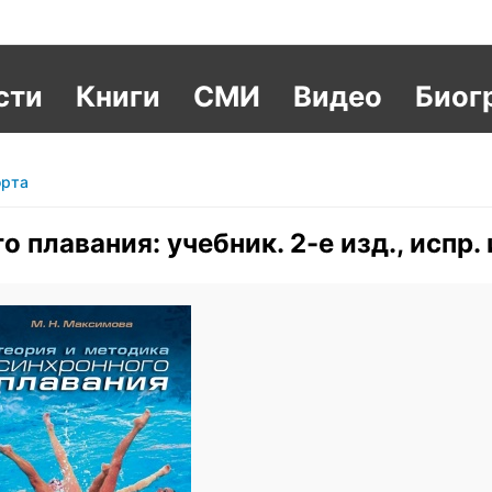
сти
Книги
СМИ
Видео
Биог
орта
 плавания: учебник. 2-е изд., испр. 