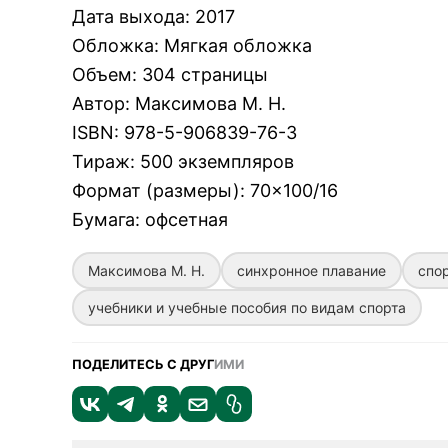
Дата выхода
:
2017
Обложка
:
Мягкая обложка
Объем
:
304 страницы
Автор
:
Максимова М. Н.
ISBN
:
978-5-906839-76-3
Тираж
:
500 экземпляров
Формат (размеры)
:
70×100/16
Бумага
:
офсетная
Максимова М. Н.
синхронное плавание
спо
учебники и учебные пособия по видам спорта
ПОДЕЛИТЕСЬ С ДРУГ
ИМИ