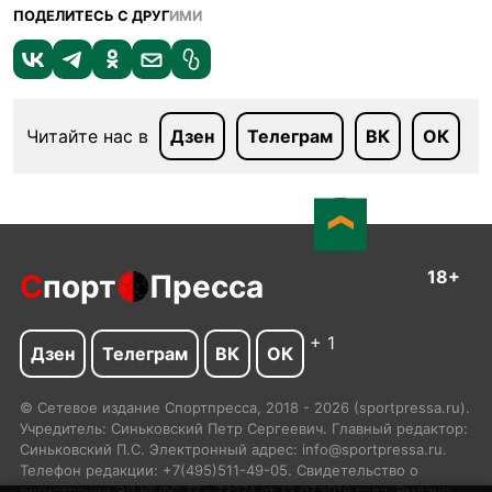
ПОДЕЛИТЕСЬ С ДРУГ
ИМИ
Читайте нас в
Дзен
Телеграм
ВК
ОК
18+
С
порт
Пресса
+ 1
Дзен
Телеграм
ВК
ОК
© Сетевое издание Спортпресса, 2018 - 2026 (sportpressa.ru).
Учредитель: Синьковский Петр Сергеевич. Главный редактор:
Синьковский П.С. Электронный адрес: info@sportpressa.ru.
Телефон редакции: +7(495)511-49-05. Свидетельство о
регистрации ЭЛ № ФС 77 - 73274 от 13.07.2018 года. Выдано