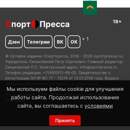
18+
С
порт
Пресса
+ 1
Дзен
Телеграм
ВК
ОК
© Сетевое издание Спортпресса, 2018 - 2026 (sportpressa.ru).
Учредитель: Синьковский Петр Сергеевич. Главный редактор:
Синьковский П.С. Электронный адрес: info@sportpressa.ru.
Телефон редакции: +7(495)511-49-05. Свидетельство о
регистрации ЭЛ № ФС 77 - 73274 от 13.07.2018 года. Выдано
Федеральной службой по надзору в сфере связи,
Мы используем файлы cookie для улучшения
информационных технологий и массовых коммуникаций
(Роскомнадзор). 2002-2024 SportPressa.ru™ Все права
работы сайта. Продолжая использование
защищены.
сайта, вы соглашаетесь с
условиями
Принять