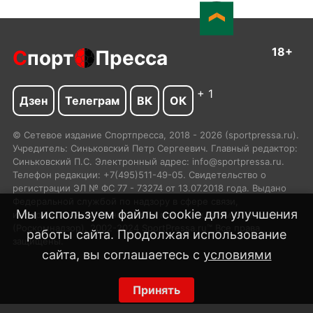
18+
С
порт
Пресса
+ 1
Дзен
Телеграм
ВК
ОК
© Сетевое издание Спортпресса, 2018 - 2026 (sportpressa.ru).
Учредитель: Синьковский Петр Сергеевич. Главный редактор:
Синьковский П.С. Электронный адрес: info@sportpressa.ru.
Телефон редакции: +7(495)511-49-05. Свидетельство о
регистрации ЭЛ № ФС 77 - 73274 от 13.07.2018 года. Выдано
Федеральной службой по надзору в сфере связи,
Мы используем файлы cookie для улучшения
информационных технологий и массовых коммуникаций
(Роскомнадзор). 2002-2024 SportPressa.ru™ Все права
работы сайта. Продолжая использование
защищены.
сайта, вы соглашаетесь с
условиями
Принять