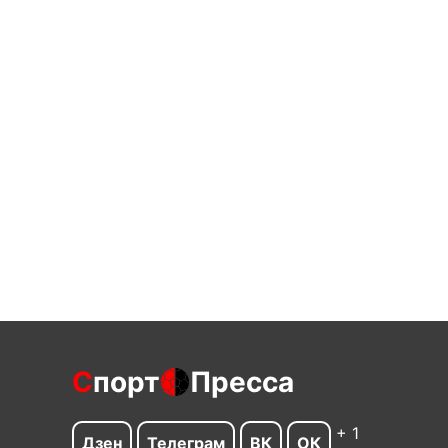
С
порт
Пресса
+ 1
Дзен
Телеграм
ВК
ОК