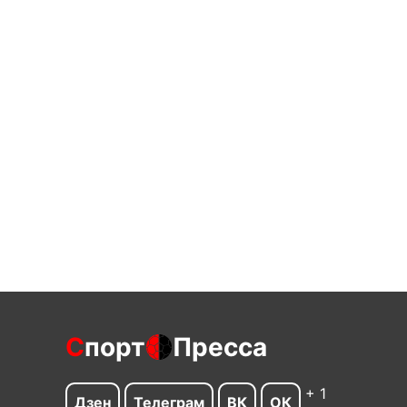
С
порт
Пресса
+ 1
Дзен
Телеграм
ВК
ОК