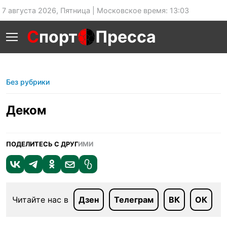
7 августа 2026, Пятница | Московское время: 13:03
С
порт
Пресса
Без рубрики
Деком
ПОДЕЛИТЕСЬ С ДРУГ
ИМИ
Читайте нас в
Дзен
Телеграм
ВК
ОК