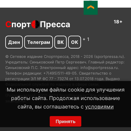
18+
С
порт
Пресса
+ 1
Дзен
Телеграм
ВК
ОК
© Сетевое издание Спортпресса, 2018 - 2026 (sportpressa.ru).
Учредитель: Синьковский Петр Сергеевич. Главный редактор:
Синьковский П.С. Электронный адрес: info@sportpressa.ru.
Телефон редакции: +7(495)511-49-05. Свидетельство о
регистрации ЭЛ № ФС 77 - 73274 от 13.07.2018 года. Выдано
Федеральной службой по надзору в сфере связи,
Мы используем файлы cookie для улучшения
информационных технологий и массовых коммуникаций
(Роскомнадзор). 2002-2024 SportPressa.ru™ Все права
работы сайта. Продолжая использование
защищены.
сайта, вы соглашаетесь с
условиями
Принять