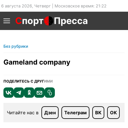
6 августа 2026, Четверг | Московское время: 21:22
С
порт
Пресса
Без рубрики
Gameland сompany
ПОДЕЛИТЕСЬ С ДРУГ
ИМИ
Читайте нас в
Дзен
Телеграм
ВК
ОК