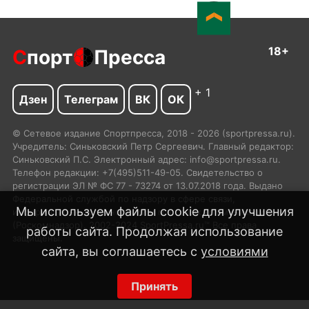
18+
С
порт
Пресса
+ 1
Дзен
Телеграм
ВК
ОК
© Сетевое издание Спортпресса, 2018 - 2026 (sportpressa.ru).
Учредитель: Синьковский Петр Сергеевич. Главный редактор:
Синьковский П.С. Электронный адрес: info@sportpressa.ru.
Телефон редакции: +7(495)511-49-05. Свидетельство о
регистрации ЭЛ № ФС 77 - 73274 от 13.07.2018 года. Выдано
Федеральной службой по надзору в сфере связи,
Мы используем файлы cookie для улучшения
информационных технологий и массовых коммуникаций
(Роскомнадзор). 2002-2024 SportPressa.ru™ Все права
работы сайта. Продолжая использование
защищены.
сайта, вы соглашаетесь с
условиями
Принять