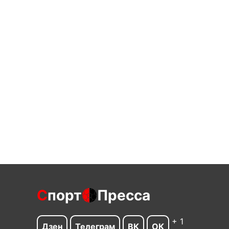
С
порт
Пресса
+ 1
Дзен
Телеграм
ВК
ОК