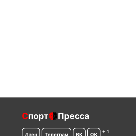
С
порт
Пресса
+ 1
Дзен
Телеграм
ВК
ОК