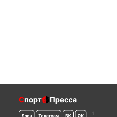
С
порт
Пресса
+ 1
Дзен
Телеграм
ВК
ОК