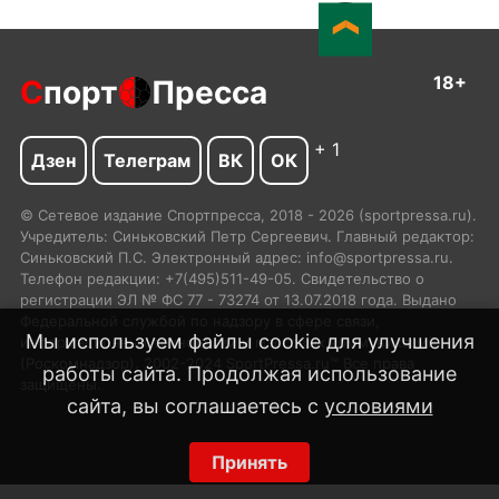
18+
С
порт
Пресса
+ 1
Дзен
Телеграм
ВК
ОК
© Сетевое издание Спортпресса, 2018 - 2026 (sportpressa.ru).
Учредитель: Синьковский Петр Сергеевич. Главный редактор:
Синьковский П.С. Электронный адрес: info@sportpressa.ru.
Телефон редакции: +7(495)511-49-05. Свидетельство о
регистрации ЭЛ № ФС 77 - 73274 от 13.07.2018 года. Выдано
Федеральной службой по надзору в сфере связи,
Мы используем файлы cookie для улучшения
информационных технологий и массовых коммуникаций
(Роскомнадзор). 2002-2024 SportPressa.ru™ Все права
работы сайта. Продолжая использование
защищены.
сайта, вы соглашаетесь с
условиями
Принять