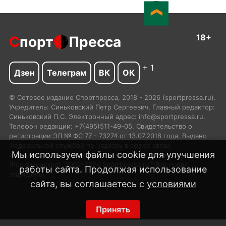
18+
С
порт
Пресса
+ 1
Дзен
Телеграм
ВК
ОК
© Сетевое издание Спортпресса, 2018 - 2026 (sportpressa.ru).
Учредитель: Синьковский Петр Сергеевич. Главный редактор:
Синьковский П.С. Электронный адрес: info@sportpressa.ru.
Телефон редакции: +7(495)511-49-05. Свидетельство о
регистрации ЭЛ № ФС 77 - 73274 от 13.07.2018 года. Выдано
Федеральной службой по надзору в сфере связи,
Мы используем файлы cookie для улучшения
информационных технологий и массовых коммуникаций
(Роскомнадзор). 2002-2024 SportPressa.ru™ Все права
работы сайта. Продолжая использование
защищены.
сайта, вы соглашаетесь с
условиями
Принять