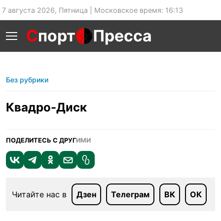
7 августа 2026, Пятница | Московское время: 16:13
С
порт
Пресса
Без рубрики
Квадро-Диск
ПОДЕЛИТЕСЬ С ДРУГ
ИМИ
Читайте нас в
Дзен
Телеграм
ВК
ОК