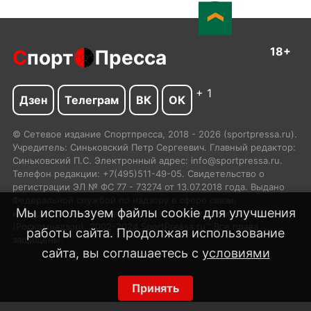
18+
С
порт
Пресса
+ 1
Дзен
Телеграм
ВК
ОК
© Сетевое издание Спортпресса, 2018 - 2026 (sportpressa.ru).
Учредитель: Синьковский Петр Сергеевич. Главный редактор:
Синьковский П.С. Электронный адрес: info@sportpressa.ru.
Телефон редакции: +7(495)511-49-05. Свидетельство о
регистрации ЭЛ № ФС 77 - 73274 от 13.07.2018 года. Выдано
Федеральной службой по надзору в сфере связи,
Мы используем файлы cookie для улучшения
информационных технологий и массовых коммуникаций
(Роскомнадзор). 2002-2024 SportPressa.ru™ Все права
работы сайта. Продолжая использование
защищены.
сайта, вы соглашаетесь с
условиями
Принять