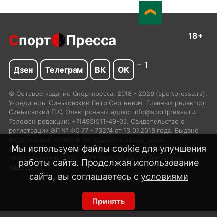
18+
С
порт
Пресса
+ 1
Дзен
Телеграм
ВК
ОК
© Сетевое издание Спортпресса, 2018 - 2026 (sportpressa.ru).
Учредитель: Синьковский Петр Сергеевич. Главный редактор:
Синьковский П.С. Электронный адрес: info@sportpressa.ru.
Телефон редакции: +7(495)511-49-05. Свидетельство о
регистрации ЭЛ № ФС 77 - 73274 от 13.07.2018 года. Выдано
Федеральной службой по надзору в сфере связи,
Мы используем файлы cookie для улучшения
информационных технологий и массовых коммуникаций
(Роскомнадзор). 2002-2024 SportPressa.ru™ Все права
работы сайта. Продолжая использование
защищены.
сайта, вы соглашаетесь с
условиями
Принять