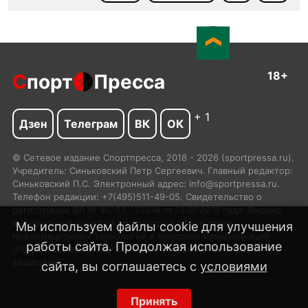
18+
С
порт
Пресса
+ 1
Дзен
Телеграм
ВК
ОК
© Сетевое издание Спортпресса, 2018 - 2026 (sportpressa.ru).
Учредитель: Синьковский Петр Сергеевич. Главный редактор:
Синьковский П.С. Электронный адрес: info@sportpressa.ru.
Телефон редакции: +7(495)511-49-05. Свидетельство о
регистрации ЭЛ № ФС 77 - 73274 от 13.07.2018 года. Выдано
Федеральной службой по надзору в сфере связи,
Мы используем файлы cookie для улучшения
информационных технологий и массовых коммуникаций
работы сайта. Продолжая использование
(Роскомнадзор). 2002-2024 SportPressa.ru™ Все права
защищены.
сайта, вы соглашаетесь с
условиями
Принять