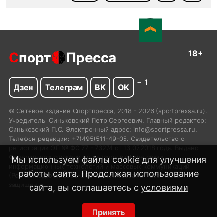
18+
С
порт
Пресса
+ 1
Дзен
Телеграм
ВК
ОК
© Сетевое издание Спортпресса, 2018 - 2026 (sportpressa.ru).
Учредитель: Синьковский Петр Сергеевич. Главный редактор:
Синьковский П.С. Электронный адрес: info@sportpressa.ru.
Телефон редакции: +7(495)511-49-05. Свидетельство о
регистрации ЭЛ № ФС 77 - 73274 от 13.07.2018 года. Выдано
Федеральной службой по надзору в сфере связи,
Мы используем файлы cookie для улучшения
информационных технологий и массовых коммуникаций
работы сайта. Продолжая использование
(Роскомнадзор). 2002-2024 SportPressa.ru™ Все права
защищены.
сайта, вы соглашаетесь с
условиями
Принять