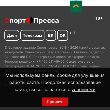
18+
С
порт
Пресса
+ 1
Дзен
Телеграм
ВК
ОК
© Сетевое издание Спортпресса, 2018 - 2026 (sportpressa.ru).
Учредитель: Синьковский Петр Сергеевич. Главный редактор:
Синьковский П.С. Электронный адрес: info@sportpressa.ru.
Телефон редакции: +7(495)511-49-05. Свидетельство о
регистрации ЭЛ № ФС 77 - 73274 от 13.07.2018 года. Выдано
Федеральной службой по надзору в сфере связи,
Мы используем файлы cookie для улучшения
информационных технологий и массовых коммуникаций
(Роскомнадзор). 2002-2024 SportPressa.ru™ Все права
работы сайта. Продолжая использование
защищены.
сайта, вы соглашаетесь с
условиями
Принять