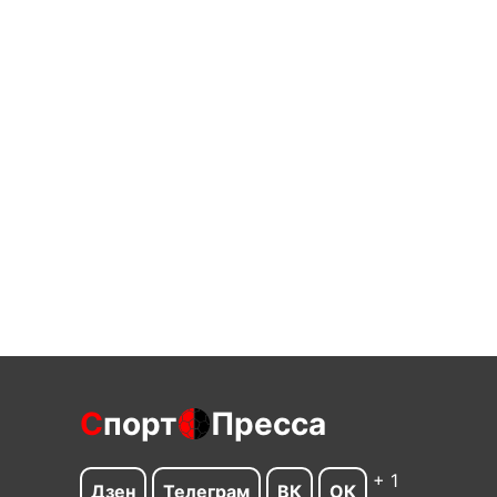
С
порт
Пресса
+ 1
Дзен
Телеграм
ВК
ОК