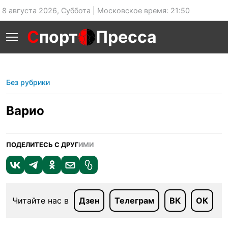
8 августа 2026, Суббота | Московское время: 21:50
С
порт
Пресса
Без рубрики
Варио
ПОДЕЛИТЕСЬ С ДРУГ
ИМИ
Читайте нас в
Дзен
Телеграм
ВК
ОК