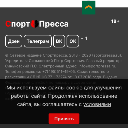
18+
С
порт
Пресса
+ 1
Дзен
Телеграм
ВК
ОК
© Сетевое издание Спортпресса, 2018 - 2026 (sportpressa.ru).
Учредитель: Синьковский Петр Сергеевич. Главный редактор:
Синьковский П.С. Электронный адрес: info@sportpressa.ru.
Телефон редакции: +7(495)511-49-05. Свидетельство о
регистрации ЭЛ № ФС 77 - 73274 от 13.07.2018 года. Выдано
Федеральной службой по надзору в сфере связи,
Мы используем файлы cookie для улучшения
информационных технологий и массовых коммуникаций
(Роскомнадзор). 2002-2024 SportPressa.ru™ Все права
работы сайта. Продолжая использование
защищены.
сайта, вы соглашаетесь с
условиями
Принять