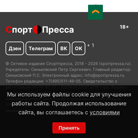
18+
С
порт
Пресса
+ 1
Дзен
Телеграм
ВК
ОК
© Сетевое издание Спортпресса, 2018 - 2026 (sportpressa.ru).
Учредитель: Синьковский Петр Сергеевич. Главный редактор:
Синьковский П.С. Электронный адрес: info@sportpressa.ru.
Телефон редакции: +7(495)511-49-05. Свидетельство о
регистрации ЭЛ № ФС 77 - 73274 от 13.07.2018 года. Выдано
Федеральной службой по надзору в сфере связи,
Мы используем файлы cookie для улучшения
информационных технологий и массовых коммуникаций
работы сайта. Продолжая использование
(Роскомнадзор). 2002-2024 SportPressa.ru™ Все права
защищены.
сайта, вы соглашаетесь с
условиями
Принять