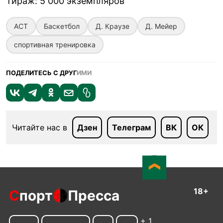
Тираж
:
5 000 экземпляров
АСТ
Баскетбол
Д. Краузе
Д. Мейер
спортивная тренировка
ПОДЕЛИТЕСЬ С ДРУГ
ИМИ
Читайте нас в
Дзен
Телеграм
ВК
ОК
18+
С
порт
Пресса
+ 1