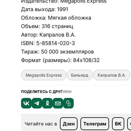
Издательство
:
Megapolis Express
Дата выхода
:
1991
Обложка
:
Мягкая обложка
Объем
:
316 страниц
Автор
:
Капралов В.А.
ISBN
:
5-85814-020-3
Тираж
:
50 000 экземпляров
Формат (размеры)
:
84х108/32
Megapolis Express
Бильярд
Капралов В.А.
ПОДЕЛИТЕСЬ С ДРУГ
ИМИ
Читайте нас в
Дзен
Телеграм
ВК