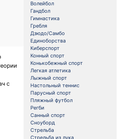
Волейбол
Гандбол
Гимнастика
Гребля
Дзюдо/Самбо
Единоборства
Киберспорт
Конный спорт
о
Конькобежный спорт
теории
Легкая атлетика
Лыжный спорт
ач с
Настольный теннис
Парусный спорт
Пляжный футбол
Регби
Санный спорт
Сноуборд
Стрельба
Стрельба из лука