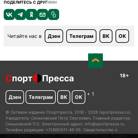
ПОДЕЛИТЕСЬ С ДРУГ
ИМИ
Читайте нас в
Дзен
Телеграм
ВК
ОК
18+
С
порт
Пресса
+ 1
Дзен
Телеграм
ВК
ОК
© Сетевое издание Спортпресса, 2018 - 2026 (sportpressa.ru).
Учредитель: Синьковский Петр Сергеевич. Главный редактор:
Синьковский П.С. Электронный адрес: info@sportpressa.ru.
Телефон редакции: +7(495)511-49-05. Свидетельство о
регистрации ЭЛ № ФС 77 - 73274 от 13.07.2018 года. Выдано