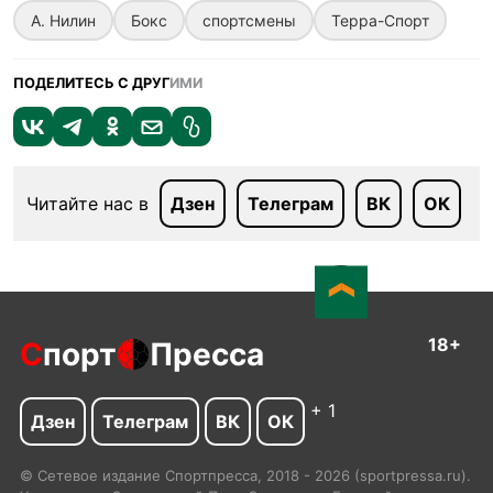
А. Нилин
Бокс
спортсмены
Терра-Спорт
ПОДЕЛИТЕСЬ С ДРУГ
ИМИ
Читайте нас в
Дзен
Телеграм
ВК
ОК
18+
С
порт
Пресса
+ 1
Дзен
Телеграм
ВК
ОК
© Сетевое издание Спортпресса, 2018 - 2026 (sportpressa.ru).