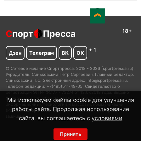
18+
С
порт
Пресса
+ 1
Дзен
Телеграм
ВК
ОК
© Сетевое издание Спортпресса, 2018 - 2026 (sportpressa.ru).
Учредитель: Синьковский Петр Сергеевич. Главный редактор:
Синьковский П.С. Электронный адрес: info@sportpressa.ru.
Телефон редакции: +7(495)511-49-05. Свидетельство о
регистрации ЭЛ № ФС 77 - 73274 от 13.07.2018 года. Выдано
Федеральной службой по надзору в сфере связи,
Мы используем файлы cookie для улучшения
информационных технологий и массовых коммуникаций
работы сайта. Продолжая использование
(Роскомнадзор). 2002-2024 SportPressa.ru™ Все права
защищены.
сайта, вы соглашаетесь с
условиями
Принять