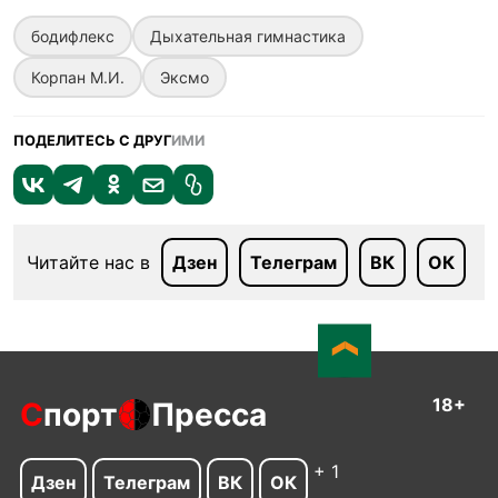
бодифлекс
Дыхательная гимнастика
Корпан М.И.
Эксмо
ПОДЕЛИТЕСЬ С ДРУГ
ИМИ
Читайте нас в
Дзен
Телеграм
ВК
ОК
18+
С
порт
Пресса
+ 1
Дзен
Телеграм
ВК
ОК