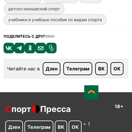
детско-юношеский спорт
учебники и учебные пособия по видам спорта
ПОДЕЛИТЕСЬ С ДРУГ
ИМИ
Читайте нас в
Дзен
Телеграм
ВК
ОК
18+
С
порт
Пресса
+ 1
Дзен
Телеграм
ВК
ОК