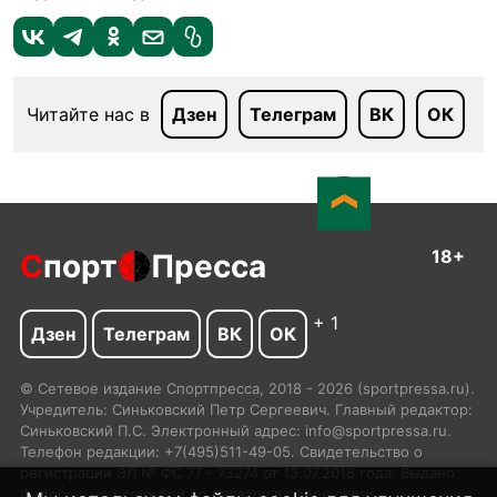
Читайте нас в
Дзен
Телеграм
ВК
ОК
18+
С
порт
Пресса
+ 1
Дзен
Телеграм
ВК
ОК
© Сетевое издание Спортпресса, 2018 - 2026 (sportpressa.ru).
Учредитель: Синьковский Петр Сергеевич. Главный редактор:
Синьковский П.С. Электронный адрес: info@sportpressa.ru.
Телефон редакции: +7(495)511-49-05. Свидетельство о
регистрации ЭЛ № ФС 77 - 73274 от 13.07.2018 года. Выдано
Федеральной службой по надзору в сфере связи,