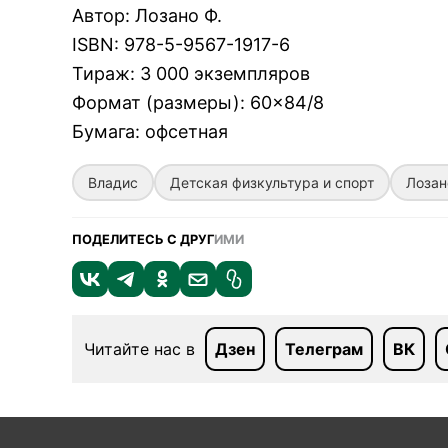
Автор
:
Лозано Ф.
ISBN
:
978-5-9567-1917-6
Тираж
:
3 000 экземпляров
Формат (размеры)
:
60×84/8
Бумага
:
офсетная
Владис
Детская физкультура и спорт
Лозан
ПОДЕЛИТЕСЬ С ДРУГ
ИМИ
Читайте нас в
Дзен
Телеграм
ВК