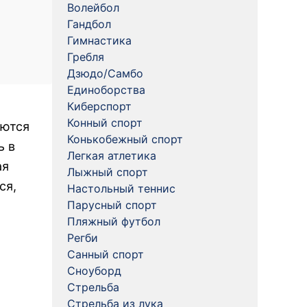
Волейбол
Гандбол
Гимнастика
Гребля
Дзюдо/Самбо
Единоборства
Киберспорт
Конный спорт
аются
Конькобежный спорт
ь в
Легкая атлетика
ая
Лыжный спорт
ся,
Настольный теннис
Парусный спорт
Пляжный футбол
Регби
Санный спорт
Сноуборд
Стрельба
Стрельба из лука