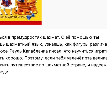
ься в премудростях шахмат. С её помощью ты
шь шахматный язык, узнаешь, как фигуры различ
се-Рауль Капабланка писал, что научиться играт
ть хорошо. Поэтому, если тебя увлечёт эта велик
жить путешествие по шахматной стране, и надеем
реди!